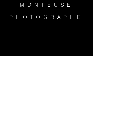
MONTEUSE
PHOTOGRAPHE
Politique de confidentialité
Politique de cookies
Mentions légales
© 2023 par Marie-Lou
Béland.