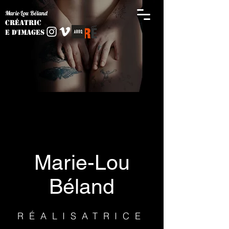
Marie-Lou Béland
Créatric
e d'images
Marie-Lou
Béland
RÉALISATRICE